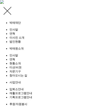
박애재단
인사말
연혁
이사진 소개
법인현황
박애원소개
인사말
연혁
현황소개
미션/비젼
자문기구
찾아오시는 길
사업안내
입퇴소안내
재활프로그램안내
기획프로그램안내
후원/자원봉사