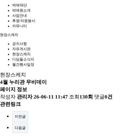
박애재단
박애원소개
사업안내
후원/자원봉사
커뮤니티
현장스케치
공지사항
자유게시판
현장스케치
디딤돌소식지
월간행사일정
현장스케치
4월 누리관 무비데이
페이지 정보
작성자
관리자
26-06-11 11:47
조회
130회
댓글
0건
관련링크
이전글
다음글