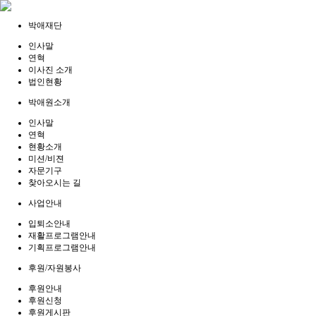
박애재단
인사말
연혁
이사진 소개
법인현황
박애원소개
인사말
연혁
현황소개
미션/비젼
자문기구
찾아오시는 길
사업안내
입퇴소안내
재활프로그램안내
기획프로그램안내
후원/자원봉사
후원안내
후원신청
후원게시판