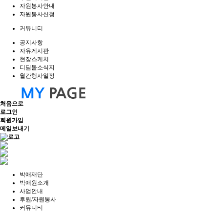
자원봉사안내
자원봉사신청
커뮤니티
공지사항
자유게시판
현장스케치
디딤돌소식지
월간행사일정
처음으로
로그인
회원가입
메일보내기
박애재단
박애원소개
사업안내
후원/자원봉사
커뮤니티