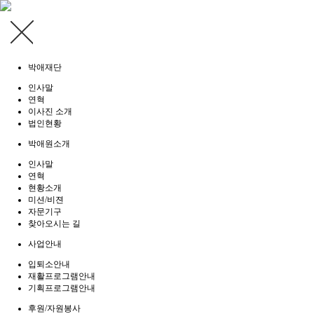
박애재단
인사말
연혁
이사진 소개
법인현황
박애원소개
인사말
연혁
현황소개
미션/비젼
자문기구
찾아오시는 길
사업안내
입퇴소안내
재활프로그램안내
기획프로그램안내
후원/자원봉사