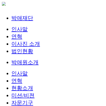
박애재단
인사말
연혁
이사진 소개
법인현황
박애원소개
인사말
연혁
현황소개
미션/비젼
자문기구